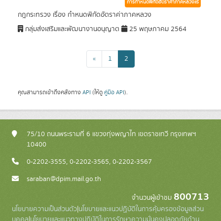
การกำหนดพิกัดอัตราค่าภาคหลวงแร่
กฎกระทรวง เรื่อง กำหนดพิกัดอัตราค่าภาคหลวง
กลุ่มส่งเสริมและพัฒนางานอนุญาต
25 พฤษภาคม 2564
«
1
2
คุณสามารถเข้าถึงคลังทาง
API
(ให้ดู
คู่มือ API
).
75/10 ถนนพระรามที่ 6 แขวงทุ่งพญาไท เขตราชเทวี กรุงเทพฯ
10400
0-2202-3555, 0-2202-3565, 0-2202-3567
saraban@dpim.mail.go.th
800713
จำนวนผู้เข้าชม
นโยบายความเป็นส่วนตัว
|
นโยบายและแนวปฏิบัติในการคุ้มครองข้อมูลส่วน
บุคคล
|
นโยบายและแนวทางปฏิบัติในการรักษาความมั่นคงปลอดภัยด้าน