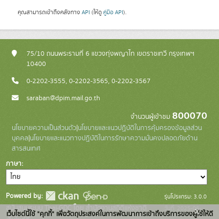
คุณสามารถเข้าถึงคลังทาง
API
(ให้ดู
คู่มือ API
).
75/10 ถนนพระรามที่ 6 แขวงทุ่งพญาไท เขตราชเทวี กรุงเทพฯ
10400
0-2202-3555, 0-2202-3565, 0-2202-3567
saraban@dpim.mail.go.th
800070
จำนวนผู้เข้าชม
นโยบายความเป็นส่วนตัว
|
นโยบายและแนวปฏิบัติในการคุ้มครองข้อมูลส่วน
บุคคล
|
นโยบายและแนวทางปฏิบัติในการรักษาความมั่นคงปลอดภัยด้าน
สารสนเทศ
ภาษา
Powered by:
รุ่นโปรแกรม: 3.0.0
สนับสนุนระบบ Thai-GDC โดย สำนักงานสถิติแห่งชาติ
วันที่: 2025-06-
x
เว็บไซต์นี้ใช้ "คุกกี้" เพื่อวัตถุประสงค์ในการพัฒนาการเข้าถึงบริการของผู้ใช้ให้ดี