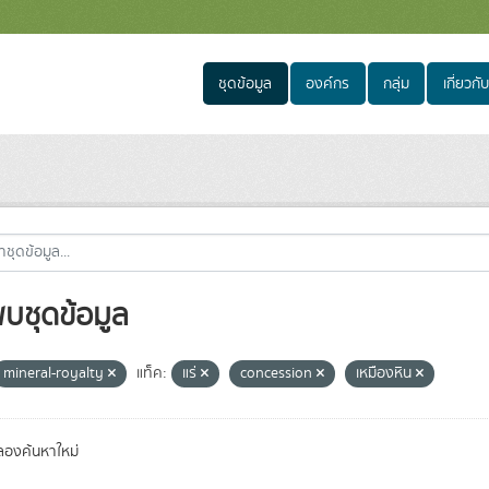
ชุดข้อมูล
องค์กร
กลุ่ม
เกี่ยวกับ
พบชุดข้อมูล
mineral-royalty
แท็ค:
แร่
concession
เหมืองหิน
องค้นหาใหม่