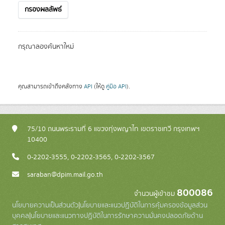
กรองผลลัพธ์
กรุณาลองค้นหาใหม่
คุณสามารถเข้าถึงคลังทาง
API
(ให้ดู
คู่มือ API
).
75/10 ถนนพระรามที่ 6 แขวงทุ่งพญาไท เขตราชเทวี กรุงเทพฯ
10400
0-2202-3555, 0-2202-3565, 0-2202-3567
saraban@dpim.mail.go.th
800086
จำนวนผู้เข้าชม
นโยบายความเป็นส่วนตัว
|
นโยบายและแนวปฏิบัติในการคุ้มครองข้อมูลส่วน
บุคคล
|
นโยบายและแนวทางปฏิบัติในการรักษาความมั่นคงปลอดภัยด้าน