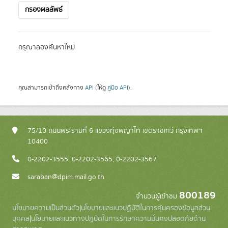
กรองผลลัพธ์
กรุณาลองค้นหาใหม่
คุณสามารถเข้าถึงคลังทาง
API
(ให้ดู
คู่มือ API
).
75/10 ถนนพระรามที่ 6 แขวงทุ่งพญาไท เขตราชเทวี กรุงเทพฯ
10400
0-2202-3555, 0-2202-3565, 0-2202-3567
saraban@dpim.mail.go.th
800189
จำนวนผู้เข้าชม
นโยบายความเป็นส่วนตัว
|
นโยบายและแนวปฏิบัติในการคุ้มครองข้อมูลส่วน
บุคคล
|
นโยบายและแนวทางปฏิบัติในการรักษาความมั่นคงปลอดภัยด้าน