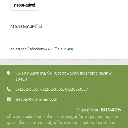
กรองผลลัพธ์
กรุณาลองค้นหาใหม่
คุณสามารถเข้าถึงคลังทาง
API
(ให้ดู
คู่มือ API
).
75/10 ถนนพระรามที่ 6 แขวงทุ่งพญาไท เขตราชเทวี กรุงเทพฯ
10400
0-2202-3555, 0-2202-3565, 0-2202-3567
saraban@dpim.mail.go.th
800405
จำนวนผู้เข้าชม
นโยบายความเป็นส่วนตัว
|
นโยบายและแนวปฏิบัติในการคุ้มครองข้อมูลส่วน
บุคคล
|
นโยบายและแนวทางปฏิบัติในการรักษาความมั่นคงปลอดภัยด้าน