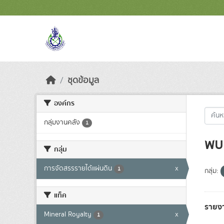
Skip to main content
ชุดข้อมูล
องค์กร
กลุ่มงานคลัง
1
พบ 
กลุ่ม
การจัดสรรรายได้แผ่นดิน
x
1
กลุ่ม:
แท็ค
รายง
Mineral Royalty
x
1