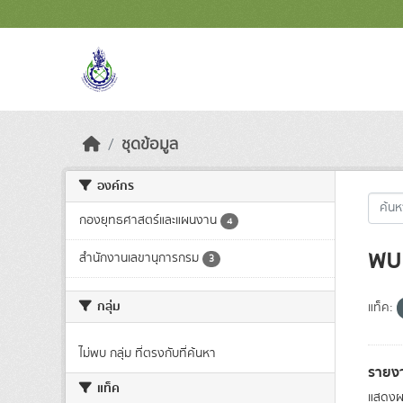
Skip to main content
ชุดข้อมูล
องค์กร
กองยุทธศาสตร์และแผนงาน
4
พบ 
สำนักงานเลขานุการกรม
3
กลุ่ม
แท็ค:
ไม่พบ กลุ่ม ที่ตรงกับที่ค้นหา
รายง
แท็ค
แสดงผ