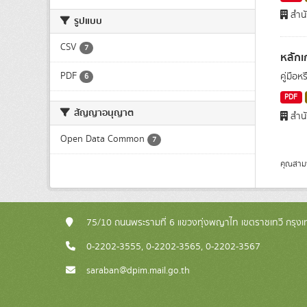
สำนั
รูปแบบ
CSV
7
หลักเ
PDF
คู่มือ
6
PDF
สัญญาอนุญาต
สำนั
Open Data Common
7
คุณสาม
75/10 ถนนพระรามที่ 6 แขวงทุ่งพญาไท เขตราชเทวี กรุ
0-2202-3555, 0-2202-3565, 0-2202-3567
saraban@dpim.mail.go.th