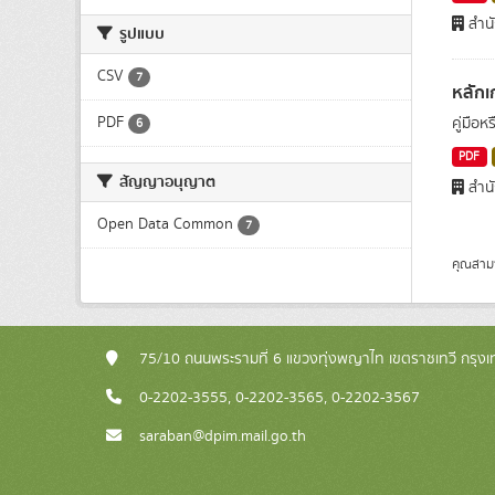
สำนั
รูปแบบ
CSV
7
หลักเ
PDF
คู่มือ
6
PDF
สัญญาอนุญาต
สำนั
Open Data Common
7
คุณสาม
75/10 ถนนพระรามที่ 6 แขวงทุ่งพญาไท เขตราชเทวี กรุ
0-2202-3555, 0-2202-3565, 0-2202-3567
saraban@dpim.mail.go.th