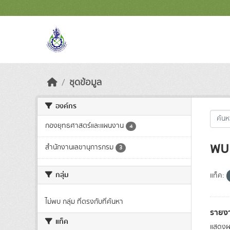
Skip to main content
ชุดข้อมูล
องค์กร
กองยุทธศาสตร์และแผนงาน
4
พบ 
สำนักงานเลขานุการกรม
3
กลุ่ม
แท็ค:
ไม่พบ กลุ่ม ที่ตรงกับที่ค้นหา
รายง
แท็ค
แสดงผ