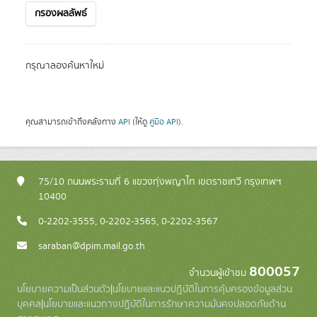
กรองผลลัพธ์
กรุณาลองค้นหาใหม่
คุณสามารถเข้าถึงคลังทาง
API
(ให้ดู
คู่มือ API
).
75/10 ถนนพระรามที่ 6 แขวงทุ่งพญาไท เขตราชเทวี กรุงเทพฯ
10400
0-2202-3555, 0-2202-3565, 0-2202-3567
saraban@dpim.mail.go.th
800057
จำนวนผู้เข้าชม
นโยบายความเป็นส่วนตัว
|
นโยบายและแนวปฏิบัติในการคุ้มครองข้อมูลส่วน
บุคคล
|
นโยบายและแนวทางปฏิบัติในการรักษาความมั่นคงปลอดภัยด้าน