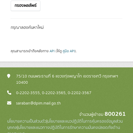
กรองผลลัพธ์
กรุณาลองค้นหาใหม่
คุณสามารถเข้าถึงคลังทาง
API
(ให้ดู
คู่มือ API
).
75/10 ถนนพระรามที่ 6 แขวงทุ่งพญาไท เขตราชเทวี กรุงเทพฯ
10400
0-2202-3555, 0-2202-3565, 0-2202-3567
saraban@dpim.mail.go.th
800261
จำนวนผู้เข้าชม
นโยบายความเป็นส่วนตัว
|
นโยบายและแนวปฏิบัติในการคุ้มครองข้อมูลส่วน
บุคคล
|
นโยบายและแนวทางปฏิบัติในการรักษาความมั่นคงปลอดภัยด้าน