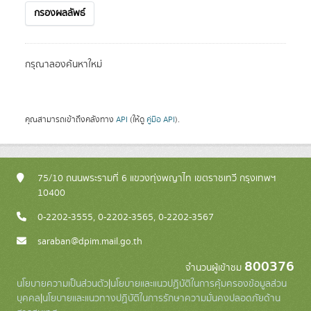
กรองผลลัพธ์
กรุณาลองค้นหาใหม่
คุณสามารถเข้าถึงคลังทาง
API
(ให้ดู
คู่มือ API
).
75/10 ถนนพระรามที่ 6 แขวงทุ่งพญาไท เขตราชเทวี กรุงเทพฯ
10400
0-2202-3555, 0-2202-3565, 0-2202-3567
saraban@dpim.mail.go.th
800376
จำนวนผู้เข้าชม
นโยบายความเป็นส่วนตัว
|
นโยบายและแนวปฏิบัติในการคุ้มครองข้อมูลส่วน
บุคคล
|
นโยบายและแนวทางปฏิบัติในการรักษาความมั่นคงปลอดภัยด้าน