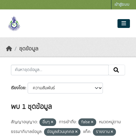
Skip to main content
เข้าสู่ระบบ
ชุดข้อมูล
เรียงโดย
พบ 1 ชุดข้อมูล
สัญญาอนุญาต:
อื่นๆ
การเข้าถึง:
false
หมวดหมู่ตาม
ธรรมาภิบาลข้อมูล:
ข้อมูลส่วนบุคคล
แท็ค:
รายงาน