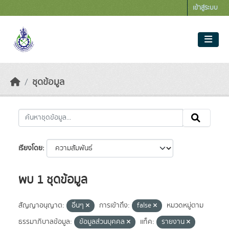
Skip to main content
เข้าสู่ระบบ
ชุดข้อมูล
เรียงโดย
พบ 1 ชุดข้อมูล
สัญญาอนุญาต:
อื่นๆ
การเข้าถึง:
false
หมวดหมู่ตาม
ธรรมาภิบาลข้อมูล:
ข้อมูลส่วนบุคคล
แท็ค:
รายงาน